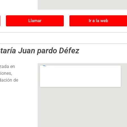
Llamar
Ir a la web
taría Juan pardo Défez
izada en
iones,
dación de