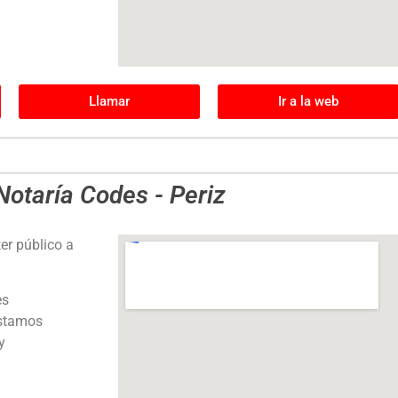
Llamar
Ir a la web
Notaría Codes - Periz
er público a
es
éstamos
y